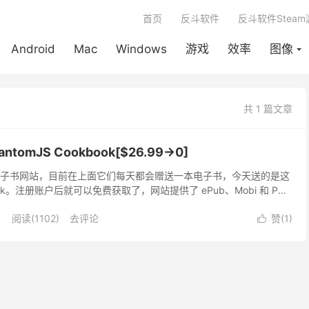
首页
反斗软件
反斗软件Stea
Android
Mac
Windows
游戏
效率
图像
共 1 篇文章
omJS Cookbook[$26.99→0]
 是一家电子书网站，目前在上面它们每天都会赠送一本电子书，今天送的是这
kbook。注册账户后就可以免费获取了，网站提供了 ePub、Mobi 和 PDF
书中的源码。
阅读(1102)
去评论
赞(
1
)
