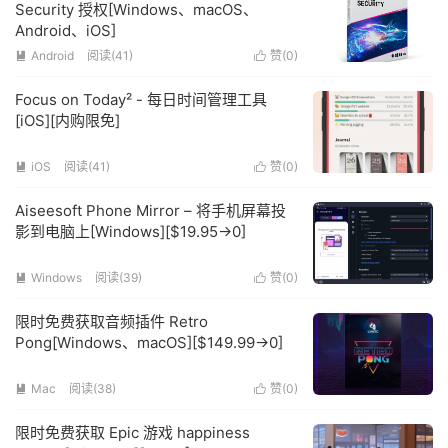
Security 授权[Windows、macOS、
Android、iOS]
Android
阅读(41)
赞(
0
)


Focus on Today² - 每日时间管理工具
[iOS][内购限免]
iOS
阅读(41)
赞(
0
)


Aiseesoft Phone Mirror – 将手机屏幕投
影到电脑上[Windows][$19.95→0]
Windows
阅读(39)
赞(
0
)


限时免费获取音频插件 Retro
Pong[Windows、macOS][$149.99→0]
Mac
阅读(38)
赞(
0
)


限时免费获取 Epic 游戏 happiness