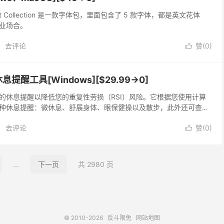
ed Font Collection 是一款字体包，里面包含了 5 款字体，都是英文花体
业场合。
去评论
赞(
0
)

– 休息提醒工具[Windows][$29.99→0]
提供适当的休息提醒以降低您的重复性劳损（RSI）风险。它根据您使用计算
种休息提醒：微休息、舒展身体、眼保健操以及散步，此外还可查看
去评论
赞(
0
)

...
下一页
共 2980 页
© 2010-2026
反斗限免
网站地图