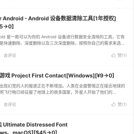
 for Android - Android 设备数据清除工具[1年授权]
95→0]
or Android 是一款可以为你的 Android 设备进行数据安全清除的工具，它有
是快速删除、深度删除以及三次深度删除，按照你自己的需求来选择
不被其他数据恢复软件来恢复。
去评论
赞(
1
)

 Project First Contact[Windows][¥9→0]
出现幻觉的人的报道正在不断增加。人类在全面警惕正在接近地球的
明飞行物已经征服了地球上的很多国家，外星人开始了他们的
act：征服整个地球。
去评论
赞(
1
)

imate Distressed Font
dows、macOS][$45→0]