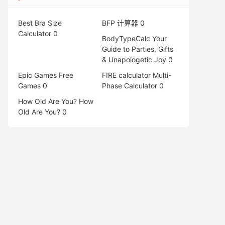
Best Bra Size
BFP 计算器
0
Calculator
0
BodyTypeCalc
Your
Guide to Parties, Gifts
& Unapologetic Joy 0
Epic Games Free
FIRE calculator
Multi-
Games
0
Phase Calculator 0
How Old Are You?
How
Old Are You? 0