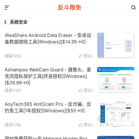
反斗限免


系统安全
iReaShare Android Data Eraser - 安卓设
备数据擦除工具[Windows][$14.95→0]
阅读(105)
赞(
0
)

Ashampoo WebCam Guard - 摄像头、麦
克风隐私保护工具[终身授权][Windows]
[$29.99→0]
阅读(114)
赞(
0
)

AnyTech365 AntiScam Pro - 反诈骗、反
钓鱼工具[1年授权][Windows][$55→0]
阅读(178)
赞(
0
)

限时免费获取一年 Malware Hunter Pro