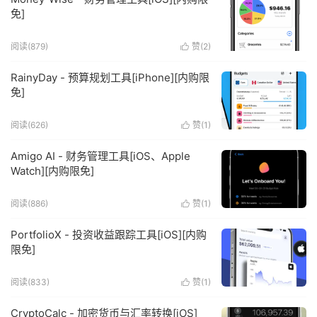
免]
阅读(879)
赞(
2
)

RainyDay - 预算规划工具[iPhone][内购限
免]
阅读(626)
赞(
1
)

Amigo AI - 财务管理工具[iOS、Apple
Watch][内购限免]
阅读(886)
赞(
1
)

PortfolioX - 投资收益跟踪工具[iOS][内购
限免]
阅读(833)
赞(
1
)

CryptoCalc - 加密货币与汇率转换[iOS]