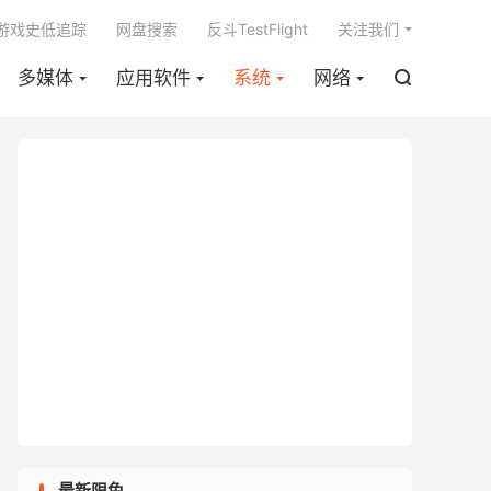

m游戏史低追踪
网盘搜索
反斗TestFlight
关注我们
多媒体
应用软件
系统
网络

最新限免