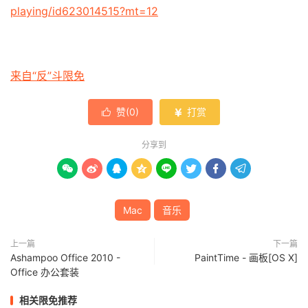
playing/id623014515?mt=12
来自“反”斗限免
赞(
0
)
打赏


分享到








Mac
音乐
上一篇
下一篇
Ashampoo Office 2010 -
PaintTime - 画板[OS X]
Office 办公套装
相关限免推荐