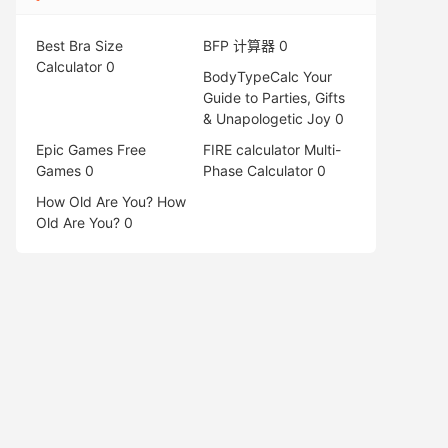
Best Bra Size
BFP 计算器
0
Calculator
0
BodyTypeCalc
Your
Guide to Parties, Gifts
& Unapologetic Joy 0
Epic Games Free
FIRE calculator
Multi-
Games
0
Phase Calculator 0
How Old Are You?
How
Old Are You? 0