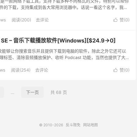
Manager 是一款网络下载工具，支持下载多种不同格式的文件，特别可以帮你
件的下载，支持集成到各大常用浏览器中。话说一看这个名字，我还
。
ows
阅读(200)
去评论
赞(
0
)

26 SE – 音乐下载播放软件[Windows][$24.9→0]
026 是一款能够让你搜索音乐并且提供下载到电脑的软件，除此之外它还可以
标签、清除音频播放保护、收听 Podcast 功能，当然也提供了大量
ows
阅读(254)
去评论
赞(
0
)

...
下一页
共 68 页
© 2010-2026
反斗限免
网站地图