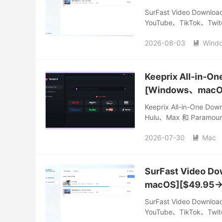
SurFast Video 
YouTube、TikTok、
4K、1080P 和 72
2026-08-03
Wind

Keeprix All-i
[Windows、macO
Keeprix All-in-One 
Hulu、Max 和 Par
媒体视频的下载限制，轻
2026-07-30
Mac

SurFast Video
macOS][$49.95→
SurFast Video 
YouTube、TikTok、