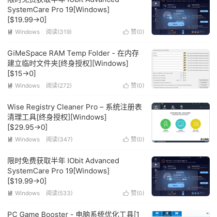
SystemCare Pro 19[Windows]
[$19.99→0]
Windows
阅读(319)
赞(
0
)


GiMeSpace RAM Temp Folder - 在内存
建立临时文件夹[终身授权][Windows]
[$15→0]
Windows
阅读(272)
赞(
0
)


Wise Registry Cleaner Pro – 系统注册表
清理工具[终身授权][Windows]
[$29.95→0]
Windows
阅读(347)
赞(
0
)


限时免费获取半年 IObit Advanced
SystemCare Pro 19[Windows]
[$19.99→0]
Windows
阅读(533)
赞(
0
)


PC Game Booster - 电脑系统优化工具[1