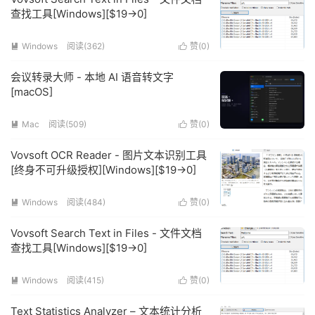
查找工具[Windows][$19→0]
Windows
阅读(362)
赞(
0
)


会议转录大师 - 本地 AI 语音转文字
[macOS]
Mac
阅读(509)
赞(
0
)


Vovsoft OCR Reader - 图片文本识别工具
[终身不可升级授权][Windows][$19→0]
Windows
阅读(484)
赞(
0
)


Vovsoft Search Text in Files - 文件文档
查找工具[Windows][$19→0]
Windows
阅读(415)
赞(
0
)


Text Statistics Analyzer – 文本统计分析