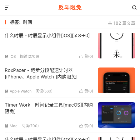
反斗限免


标签：时间
共 182 篇文章
什么时辰 - 时辰显示小组件[iOS][￥8→0]
iOS
阅读(2709)
赞(
0
)


RoxPacer - 跑步分段配速计时器
[iPhone、Apple Watch][内购限免]
Apple Watch
阅读(560)
赞(
0
)


Timer Work - 时间记录工具[macOS][内购
限免]
Mac
阅读(700)
赞(
0
)


什么时辰 - 时辰显示小组件[iOS][￥8→0]