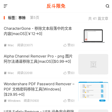
反斗限免


第5页
标签：移除
共 41 篇文章
CharacterGone - 移除文本段落中的文本
内容[macOS][￥12→0]
Mac
阅读(2307)
赞(
0
)


Alpha Channel Remover Pro - png 图片
阿尔法通道移除工具[macOS][$0.99→0]
Mac
阅读(2209)
赞(
0
)


Wondershare PDF Password Remover –
PDF 文档密码移除工具[Windows]
[$29.95→0]
Windows
阅读(1093)
赞(
0
)


USB Safely Remove - USB 设备安全移除