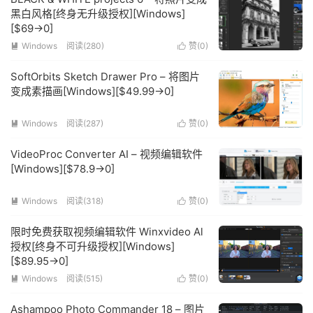
黑白风格[终身无升级授权][Windows]
[$69→0]
Windows
阅读(280)
赞(
0
)


SoftOrbits Sketch Drawer Pro – 将图片
变成素描画[Windows][$49.99→0]
Windows
阅读(287)
赞(
0
)


VideoProc Converter AI – 视频编辑软件
[Windows][$78.9→0]
Windows
阅读(318)
赞(
0
)


限时免费获取视频编辑软件 Winxvideo Al
授权[终身不可升级授权][Windows]
[$89.95→0]
Windows
阅读(515)
赞(
0
)


Ashampoo Photo Commander 18 – 图片