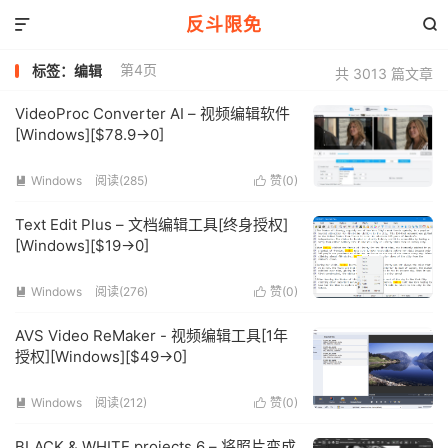
反斗限免


第4页
标签：编辑
共 3013 篇文章
VideoProc Converter AI – 视频编辑软件
[Windows][$78.9→0]
Windows
阅读(285)
赞(
0
)


Text Edit Plus – 文档编辑工具[终身授权]
[Windows][$19→0]
Windows
阅读(276)
赞(
0
)


AVS Video ReMaker - 视频编辑工具[1年
授权][Windows][$49→0]
Windows
阅读(212)
赞(
0
)


BLACK & WHITE projects 6 – 将照片变成