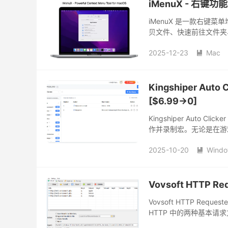
iMenuX - 右键功
iMenuX 是一款右键
贝文件、快速前往文件夹、
打开额外窗口，一键完成常
2025-12-23
Mac

Kingshiper Au
[$6.99→0]
Kingshiper Aut
作并录制宏。无论是在游
Kingshiper Aut
2025-10-20
Wind
作序列，自动完成重复性

Vovsoft HTTP R
Vovsoft HTTP Req
HTTP 中的两种基本请
填写或粘贴到专用区域，