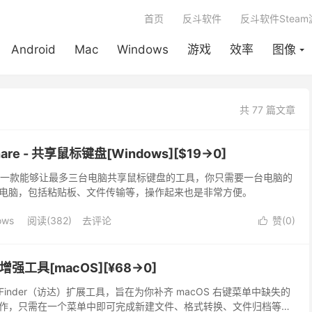
首页
反斗软件
反斗软件Stea
Android
Mac
Windows
游戏
效率
图像
共 77 篇文章
hare - 共享鼠标键盘[Windows][$19→0]
hare 是一款能够让最多三台电脑共享鼠标键盘的工具，你只需要一台电脑的
电脑，包括粘贴板、文件传输等，操作起来也是非常方便。
ows
阅读(382)
去评论
赞(
0
)

单增强工具[macOS][¥68→0]
的 Finder（访达）扩展工具，旨在为你补齐 macOS 右键菜单中缺失的
作，只需在一个菜单中即可完成新建文件、格式转换、文件归档等任