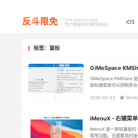
反斗限免
free.apprcn.com
iOS
努力做最好的限免网站
标签：鼠标
GiMeSpace KMS
GiMeSpace KMS
鼠标键盘就可以控制多台
2026-05-03
Wind

iMenuX - 右键菜
iMenuX 是一款轻量级
常用功能。无需繁琐的操