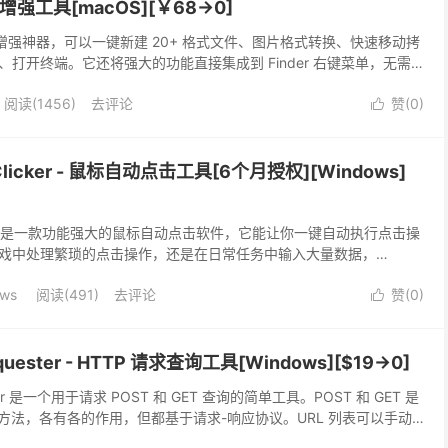
能增强工具[macOS][￥68→0]
菜单增强神器，可以一键新建 20+ 格式文件、图片格式转换、快速移动拷
打开终端。它还将强大的功能直接集成到 Finder 右键菜单，无需
用操作，让 Finder 更强大，工作效率翻倍。
阅读(1456)
去评论
赞(
0
)

to Clicker - 鼠标自动点击工具[6个月授权][Windows]
o Clicker 是一款功能强大的鼠标自动点击软件，它能让你一键自动执行点击操
戏中处理繁琐的点击操作，还是在日常任务中输入大量数据，
o Clicker 都能轻松应对。你只需设置点击频率、位置，甚至可以记录复杂的操
ows
阅读(491)
去评论
赞(
0
)
任务。

equester - HTTP 请求查询工具[Windows][$19→0]
uester 是一个用于请求 POST 和 GET 查询的简单工具。POST 和 GET 是
求方法，各有各的作用，但都基于请求-响应协议。URL 列表可以手动
而输入名称和相应值也有一个专用区域。用户可以手动添加新的输入