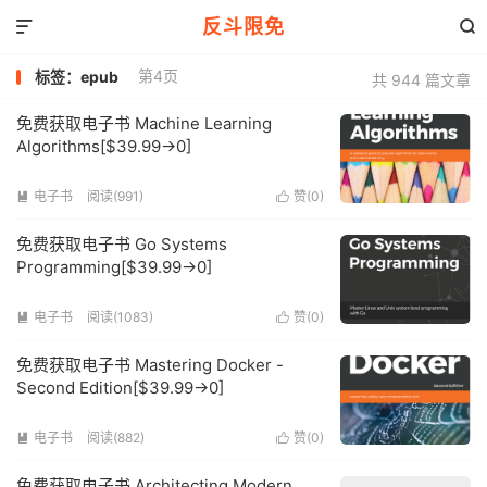
反斗限免


第4页
标签：epub
共 944 篇文章
免费获取电子书 Machine Learning
Algorithms[$39.99→0]
电子书
阅读(991)
赞(
0
)


免费获取电子书 Go Systems
Programming[$39.99→0]
电子书
阅读(1083)
赞(
0
)


免费获取电子书 Mastering Docker -
Second Edition[$39.99→0]
电子书
阅读(882)
赞(
0
)


免费获取电子书 Architecting Modern