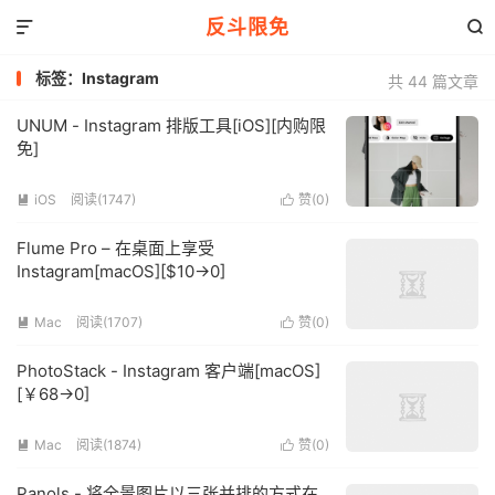
反斗限免


标签：Instagram
共 44 篇文章
UNUM - Instagram 排版工具[iOS][内购限
免]
iOS
阅读(1747)
赞(
0
)


Flume Pro – 在桌面上享受
Instagram[macOS][$10→0]
Mac
阅读(1707)
赞(
0
)


PhotoStack - Instagram 客户端[macOS]
[￥68→0]
Mac
阅读(1874)
赞(
0
)


Panols - 将全景图片以三张并排的方式在