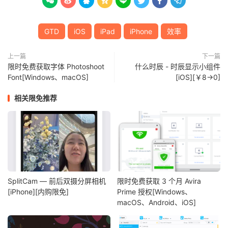








GTD
iOS
iPad
iPhone
效率
上一篇
下一篇
限时免费获取字体 Photoshoot
什么时辰 - 时辰显示小组件
Font[Windows、macOS]
[iOS][￥8→0]
相关限免推荐
SplitCam — 前后双摄分屏相机
限时免费获取 3 个月 Avira
[iPhone][内购限免]
Prime 授权[Windows、
macOS、Android、iOS]