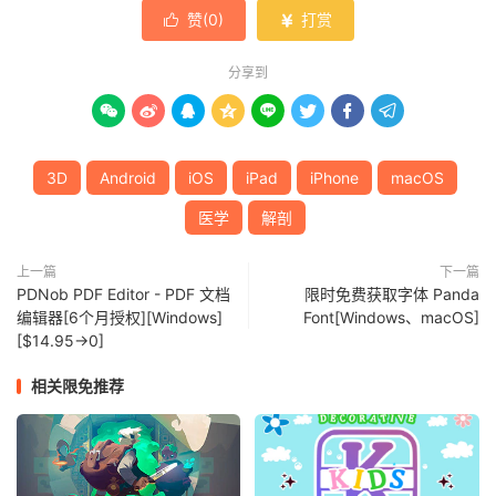
赞(
0
)
打赏


分享到








3D
Android
iOS
iPad
iPhone
macOS
医学
解剖
上一篇
下一篇
PDNob PDF Editor - PDF 文档
限时免费获取字体 Panda
编辑器[6个月授权][Windows]
Font[Windows、macOS]
[$14.95→0]
相关限免推荐