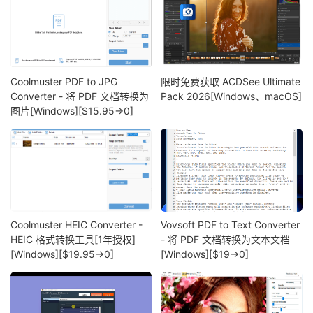
Coolmuster PDF to JPG
限时免费获取 ACDSee Ultimate
Converter - 将 PDF 文档转换为
Pack 2026[Windows、macOS]
图片[Windows][$15.95→0]
Coolmuster HEIC Converter -
Vovsoft PDF to Text Converter
HEIC 格式转换工具[1年授权]
- 将 PDF 文档转换为文本文档
[Windows][$19.95→0]
[Windows][$19→0]