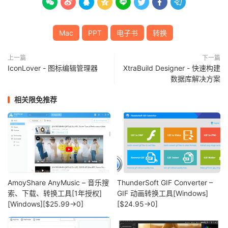








Mac
PPT
电子书
转换
上一篇
下一篇
IconLover - 图标编辑管理器
XtraBuild Designer - 快速构建
数据库解决方案
相关限免推荐
AmoyShare AnyMusic – 音乐搜
ThunderSoft GIF Converter –
索、下载、转换工具[1年授权]
GIF 动画转换工具[Windows]
[Windows][$25.99→0]
[$24.95→0]