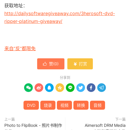
获取地址：
http://dailysoftwaregiveaway.com/3herosoft-dvd-
ripper-platinum-giveaway/
来自“反”都限免
赞(
0
)
打赏


分享到








DVD
烧录
视频
转换
音频
上一篇
下一篇
Photo to FlipBook - 照片书制作
Aimersoft DRM Media