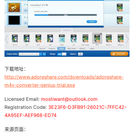
下载地址：
http://www.adoreshare.com/downloads/adoreshare-
m4v-converter-genius-trial.exe
Licensed Email:
mostiwant@outlook.com
Registration Code:
3E23F6-D3FB91-26021C-7FFC42-
4A95EF-AEF968-ED74
来源页面：