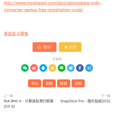
http://www.mostiwant.com/blog/adoreshare-m4v-
converter-genius-free-registration-code/
来自反斗限免
赞(
0
)
打赏


分享到








导出
视频
转换
音频
上一篇
下一篇
Roll With It - 计算鼠标滑行距离
SnapStick Pro - 图片贴纸[iOS]
[OS X]