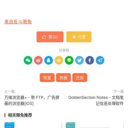
来自反斗限免
赞(
0
)
打赏


分享到








恢复
数据
还原
上一篇
下一篇
万维浏览器+ - 带 FTP、广告屏
GoldenSection Notes - 文档笔
蔽的浏览器[iOS]
记信息处理软件
相关限免推荐