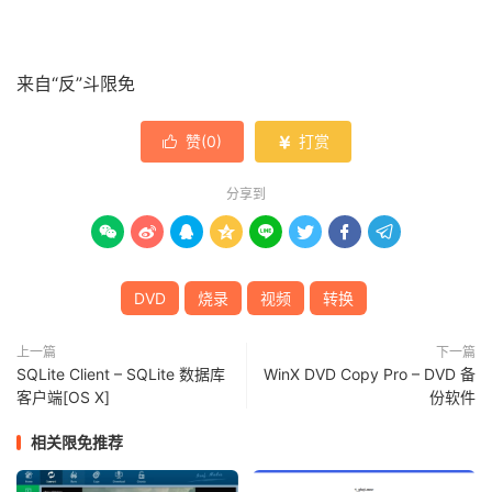
来自“反”斗限免
赞(
0
)
打赏


分享到








DVD
烧录
视频
转换
上一篇
下一篇
SQLite Client – SQLite 数据库
WinX DVD Copy Pro – DVD 备
客户端[OS X]
份软件
相关限免推荐