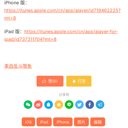
iPhone 版：
https://itunes.apple.com/cn/app/alayer/id719462225?
mt=8
iPad 版：
https://itunes.apple.com/cn/app/alayer-for-
ipad/id737311704?mt=8
来自反斗限免
赞(
0
)
打赏


分享到








iOS
iPad
iPhone
照片
编辑