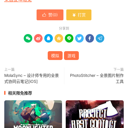
赞(
0
)
打赏


分享到








模拟
游戏
上一篇
下一篇
MolaSync – 设计师专用的全景
PhotoStitcher – 全景图片制作
式协同云笔记[iOS]
工具
相关限免推荐