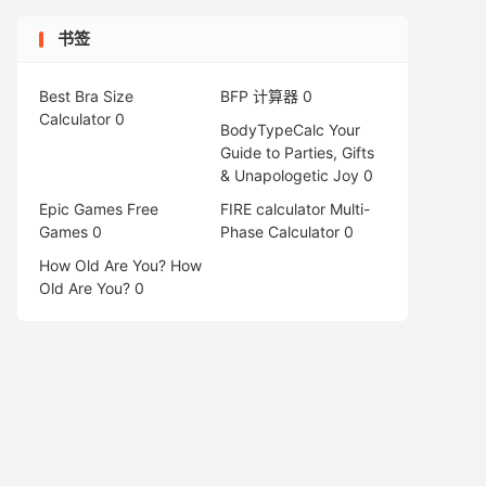
书签
Best Bra Size
BFP 计算器
0
Calculator
0
BodyTypeCalc
Your
Guide to Parties, Gifts
& Unapologetic Joy 0
Epic Games Free
FIRE calculator
Multi-
Games
0
Phase Calculator 0
How Old Are You?
How
Old Are You? 0