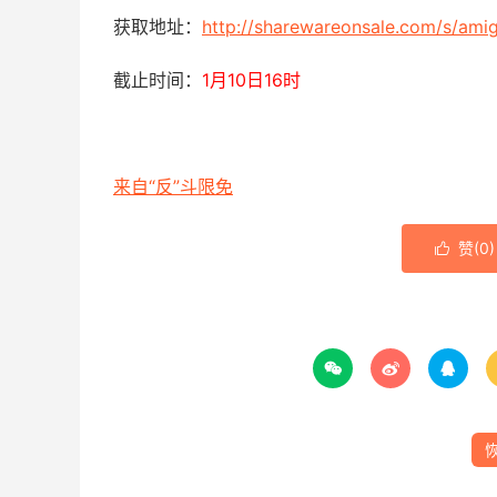
获取地址：
http://sharewareonsale.com/s/amig
截止时间：
1月10日16时
来自“反”斗限免
赞(
0
)



