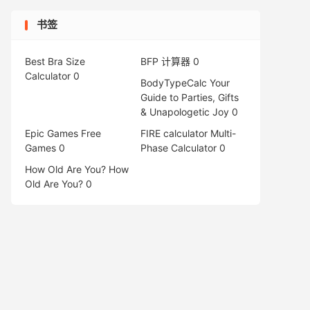
书签
Best Bra Size
BFP 计算器
0
Calculator
0
BodyTypeCalc
Your
Guide to Parties, Gifts
& Unapologetic Joy 0
Epic Games Free
FIRE calculator
Multi-
Games
0
Phase Calculator 0
How Old Are You?
How
Old Are You? 0