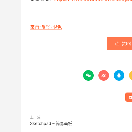
来自“反”斗限免
赞(
0
)




上一篇
Sketchpad – 简易画板