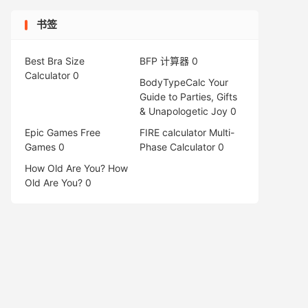
书签
Best Bra Size
BFP 计算器
0
Calculator
0
BodyTypeCalc
Your
Guide to Parties, Gifts
& Unapologetic Joy 0
Epic Games Free
FIRE calculator
Multi-
Games
0
Phase Calculator 0
How Old Are You?
How
Old Are You? 0