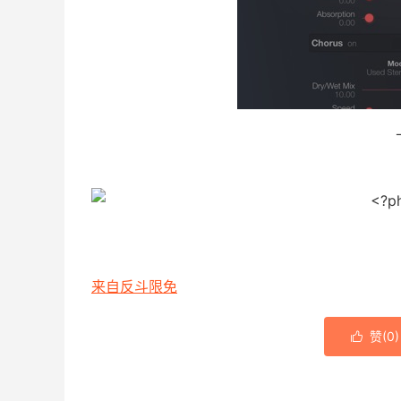
来自反斗限免
赞(
0
)
