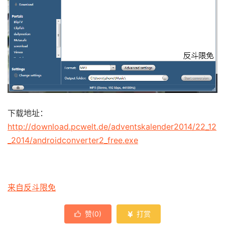
下载地址：
http://download.pcwelt.de/adventskalender2014/22_12
_2014/androidconverter2_free.exe
来自反斗限免
赞(
0
)
打赏

