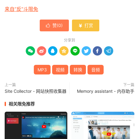
来自“反”斗限免
赞(
0
)
打赏


分享到








MP3
视频
转换
音频
上一篇
下一篇
Site Collector - 网站快照收集器
Memory assistant - 内存助手
相关限免推荐