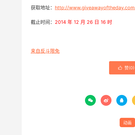
获取地址：
http://www.giveawayoftheday.com
截止时间：
2014 年 12 月 26 日 16 时
来自反斗限免
赞(
0
)




动画