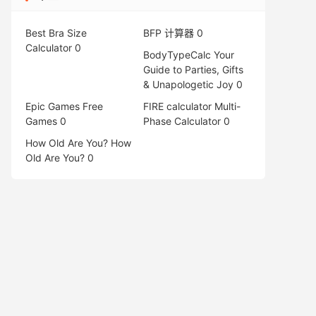
Best Bra Size
BFP 计算器
0
Calculator
0
BodyTypeCalc
Your
Guide to Parties, Gifts
& Unapologetic Joy 0
Epic Games Free
FIRE calculator
Multi-
Games
0
Phase Calculator 0
How Old Are You?
How
Old Are You? 0