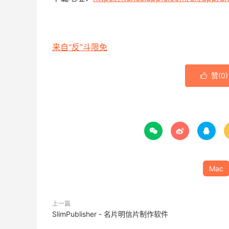
来自“反”斗限免
赞(
0
)




Mac
上一篇
SlimPublisher - 名片明信片制作软件