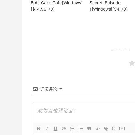
Bob: Cake Cafe[Windows]
Secret: Episode
[$14.99→0]
1[Windows][$4→0]
订阅评论
{}
[+]