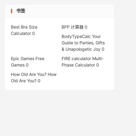
书签
Best Bra Size
BFP 计算器
0
Calculator
0
BodyTypeCalc
Your
Guide to Parties, Gifts
& Unapologetic Joy 0
Epic Games Free
FIRE calculator
Multi-
Games
0
Phase Calculator 0
How Old Are You?
How
Old Are You? 0