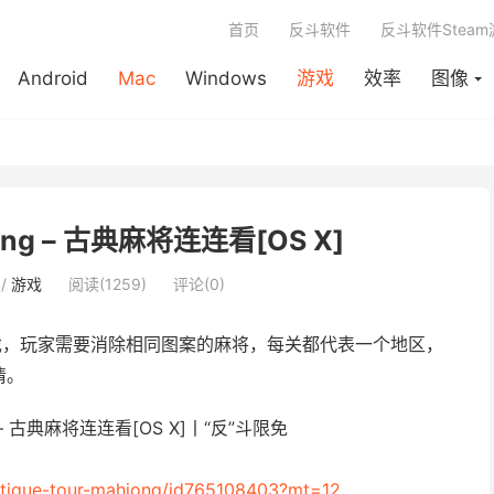
首页
反斗软件
反斗软件Stea
Android
Mac
Windows
游戏
效率
图像
hjong – 古典麻将连连看[OS X]
/
游戏
阅读(1259)
评论(0)
，玩家需要消除相同图案的麻将，每关都代表一个地区，
情。
antique-tour-mahjong/id765108403?mt=12