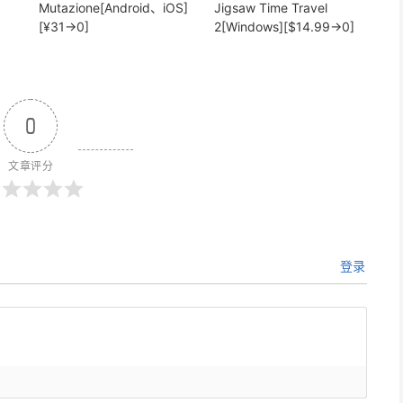
Mutazione[Android、iOS]
Jigsaw Time Travel
[¥31→0]
2[Windows][$14.99→0]
0
文章评分
登录