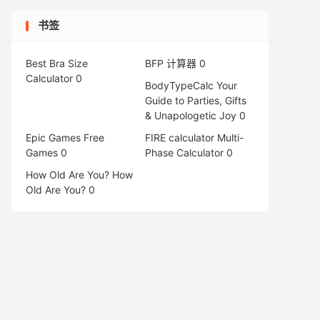
书签
Best Bra Size
BFP 计算器
0
Calculator
0
BodyTypeCalc
Your
Guide to Parties, Gifts
& Unapologetic Joy 0
Epic Games Free
FIRE calculator
Multi-
Games
0
Phase Calculator 0
How Old Are You?
How
Old Are You? 0