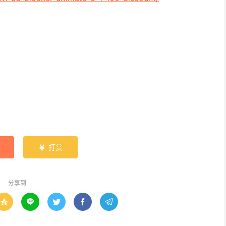
打赏

分享到




