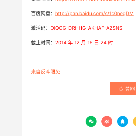
百度网盘：
http://pan.baidu.com/s/1c0neqDM
激活码：
OIQOG-DRHHG-AKHAF-AZSNS
截止时间：
2014 年 12 月 16 日 24 时
来自反斗限免
赞(
0
)



