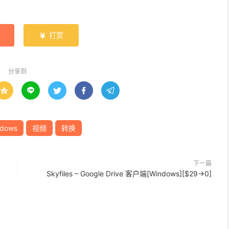
打赏

分享到





dows
视频
转换
下一篇
Skyfiles – Google Drive 客户端[Windows][$29→0]