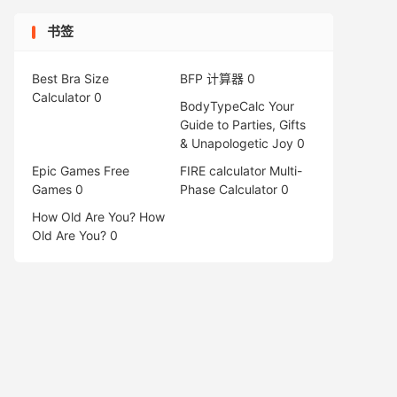
书签
Best Bra Size
BFP 计算器
0
Calculator
0
BodyTypeCalc
Your
Guide to Parties, Gifts
& Unapologetic Joy 0
Epic Games Free
FIRE calculator
Multi-
Games
0
Phase Calculator 0
How Old Are You?
How
Old Are You? 0