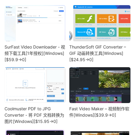
SurFast Video Downloader - 视
ThunderSoft GIF Converter –
频下载工具[1年授权][Windows]
GIF 动画转换工具[Windows]
[$59.9→0]
[$24.95→0]
Coolmuster PDF to JPG
Fast Video Maker – 视频制作软
Converter - 将 PDF 文档转换为
件[Windows][$39.9→0]
图片[Windows][$15.95→0]