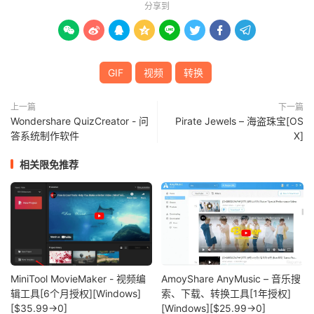
分享到








GIF
视频
转换
上一篇
下一篇
Wondershare QuizCreator - 问
Pirate Jewels – 海盗珠宝[OS
答系统制作软件
X]
相关限免推荐
MiniTool MovieMaker - 视频编
AmoyShare AnyMusic – 音乐搜
辑工具[6个月授权][Windows]
索、下载、转换工具[1年授权]
[$35.99→0]
[Windows][$25.99→0]