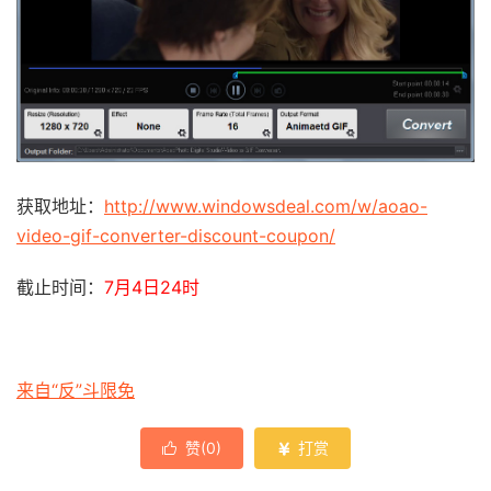
获取地址：
http://www.windowsdeal.com/w/aoao-
video-gif-converter-discount-coupon/
截止时间：
7月4日24时
来自“反”斗限免
赞(
0
)
打赏

