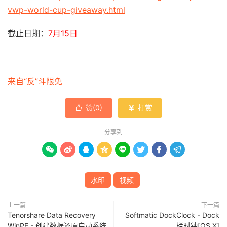
vwp-world-cup-giveaway.html
截止日期：
7月15日
来自“反”斗限免
赞(
0
)
打赏


分享到








水印
视频
上一篇
下一篇
Tenorshare Data Recovery
Softmatic DockClock - Dock
WinPE - 创建数据还原启动系统
栏时钟[OS X]