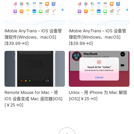
iMobie AnyTrans – iOS 设备管
iMobie AnyTrans – iOS 设备管
理软件[Windows、macOS]
理软件[Windows、macOS]
[$39.99→0]
[$39.99→0]
Remote Mouse for Mac - 将
Unlox - 用 iPhone 为 Mac 解锁
iOS 设备变成 Mac 遥控器[iOS]
[iOS][￥25→0]
[￥25→0]