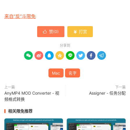
来自“反”斗限免
赞(
0
)
打赏


分享到








Mac
名字
上一篇
下一篇
AnyMP4 MOD Converter - 视
Assigner - 任务分配
频格式转换
相关限免推荐