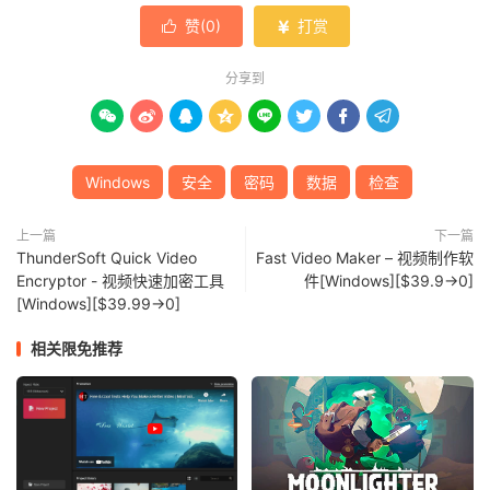
赞(
0
)
打赏


分享到








Windows
安全
密码
数据
检查
上一篇
下一篇
ThunderSoft Quick Video
Fast Video Maker – 视频制作软
Encryptor - 视频快速加密工具
件[Windows][$39.9→0]
[Windows][$39.99→0]
相关限免推荐