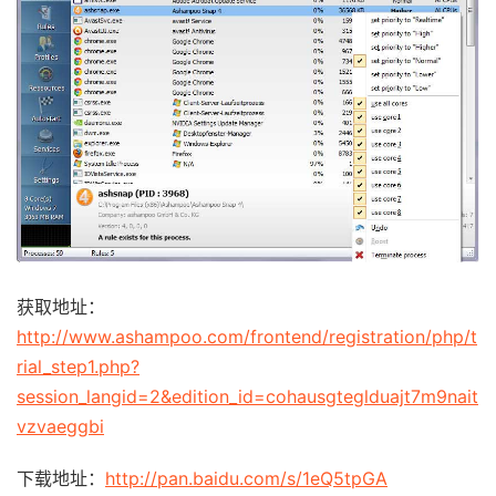
获取地址：
http://www.ashampoo.com/frontend/registration/php/t
rial_step1.php?
session_langid=2&edition_id=cohausgteglduajt7m9nait
vzvaeggbi
下载地址：
http://pan.baidu.com/s/1eQ5tpGA