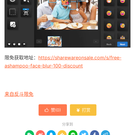
限免获取地址：
https://sharewareonsale.com/s/free-
ashampoo-face-blur-100-discount
来自反斗限免
赞(
0
)
打赏


分享到







