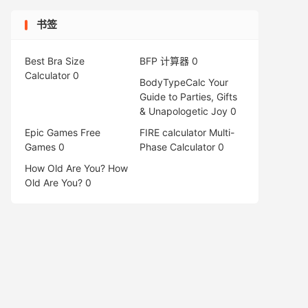
书签
Best Bra Size
BFP 计算器
0
Calculator
0
BodyTypeCalc
Your
Guide to Parties, Gifts
& Unapologetic Joy 0
Epic Games Free
FIRE calculator
Multi-
Games
0
Phase Calculator 0
How Old Are You?
How
Old Are You? 0