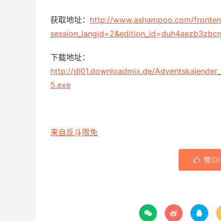
获取地址：
http://www.ashampoo.com/frontend/
session_langid=2&edition_id=duh4aezb3zb
下载地址：
http://dl01.downloadmix.de/Adventskalende
5.exe
来自反斗限免
赞(
0
)



