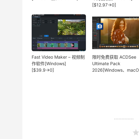
[$12.97→0]
Fast Video Maker – 视频制
限时免费获取 ACDSee
作软件[Windows]
Ultimate Pack
[$39.9→0]
2026[Windows、macO