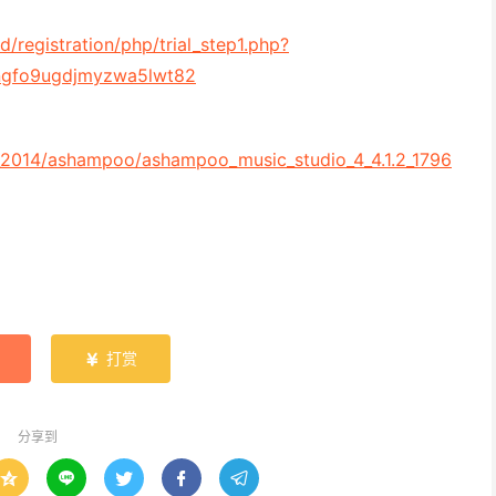
registration/php/trial_step1.php?
cngfo9ugdjmyzwa5lwt82
r_2014/ashampoo/ashampoo_music_studio_4_4.1.2_1796
打赏

分享到




