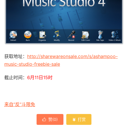
获取地址：
http://sharewareonsale.com/s/ashampoo-
music-studio-freebie-sale
截止时间：
6月11日15时
来自“反”斗限免
赞(
0
)
打赏

