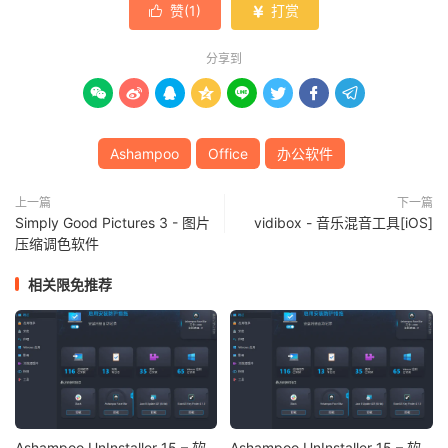
赞(
1
)
打赏


分享到








Ashampoo
Office
办公软件
上一篇
下一篇
Simply Good Pictures 3 - 图片
vidibox - 音乐混音工具[iOS]
压缩调色软件
相关限免推荐
Ashampoo UnInstaller 15 – 软
Ashampoo UnInstaller 15 – 软