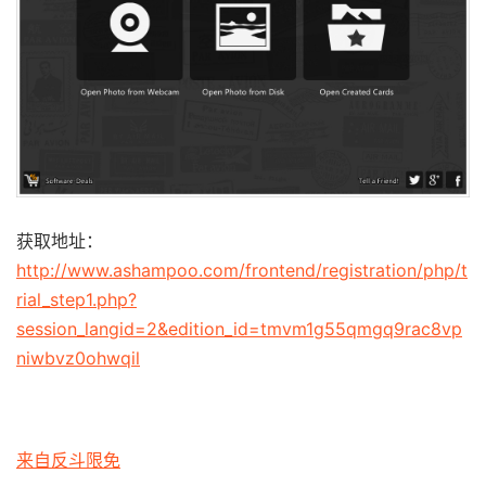
获取地址：
http://www.ashampoo.com/frontend/registration/php/t
rial_step1.php?
session_langid=2&edition_id=tmvm1g55qmgq9rac8vp
niwbvz0ohwqil
来自反斗限免