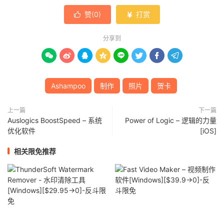
赞(
0
)
打赏


分享到








Ashampoo
制作
照片
贺卡
上一篇
下一篇
Auslogics BoostSpeed – 系统
Power of Logic – 逻辑的力量
优化软件
[iOS]
相关限免推荐