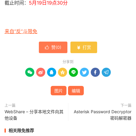
截止时间：
5月19日19点30分
来自“反”斗限免
赞(
0
)
打赏


分享到








图片
编辑
上一篇
下一篇
WebShare – 分享本地文件向其
Asterisk Password Decryptor
他设备
密码解密器
相关限免推荐