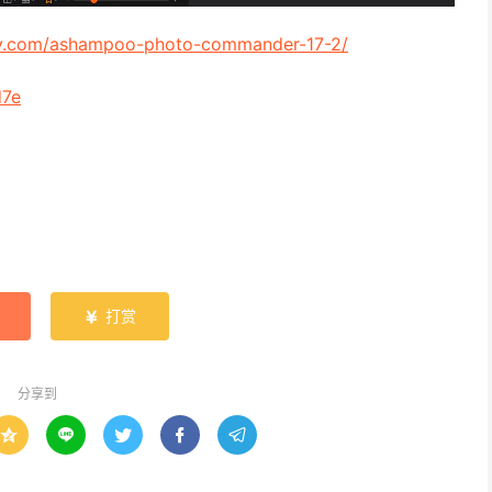
ay.com/ashampoo-photo-commander-17-2/
d7e
打赏

分享到




