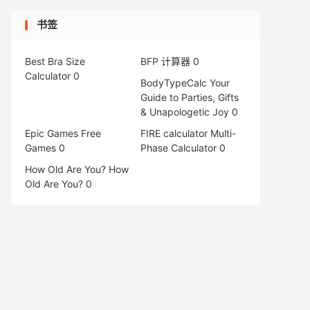
书签
Best Bra Size
BFP 计算器
0
Calculator
0
BodyTypeCalc
Your
Guide to Parties, Gifts
& Unapologetic Joy 0
Epic Games Free
FIRE calculator
Multi-
Games
0
Phase Calculator 0
How Old Are You?
How
Old Are You? 0