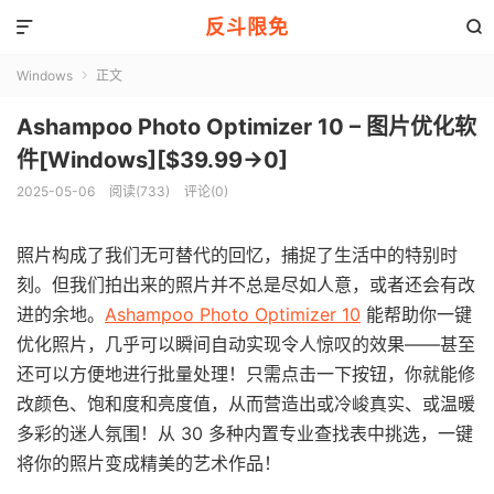
反斗限免


Windows
正文

Ashampoo Photo Optimizer 10 – 图片优化软
件[Windows][$39.99→0]
2025-05-06
阅读(733)
评论(0)
照片构成了我们无可替代的回忆，捕捉了生活中的特别时
刻。但我们拍出来的照片并不总是尽如人意，或者还会有改
进的余地。
Ashampoo Photo Optimizer 10
能帮助你一键
优化照片，几乎可以瞬间自动实现令人惊叹的效果——甚至
还可以方便地进行批量处理！只需点击一下按钮，你就能修
改颜色、饱和度和亮度值，从而营造出或冷峻真实、或温暖
多彩的迷人氛围！从 30 多种内置专业查找表中挑选，一键
将你的照片变成精美的艺术作品！