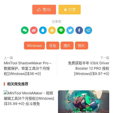
赞(
0
)
打赏


分享到








Windows
优化
图片
照片
上一篇
下一篇
MiniTool ShadowMaker Pro –
免费获取半年 IObit Driver
数据保护、恢复工具[6个月授
Booster 12 PRO 授权
权][Windows][$36→0]
[Windows][$9.97→0]
相关限免推荐