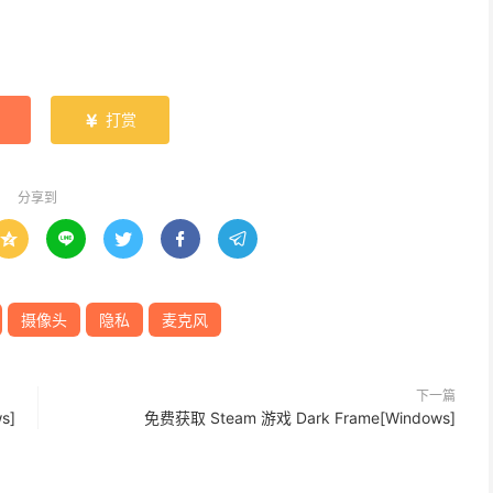
打赏

分享到





摄像头
隐私
麦克风
下一篇
s]
免费获取 Steam 游戏 Dark Frame[Windows]