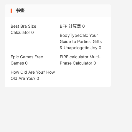
书签
Best Bra Size
BFP 计算器
0
Calculator
0
BodyTypeCalc
Your
Guide to Parties, Gifts
& Unapologetic Joy 0
Epic Games Free
FIRE calculator
Multi-
Games
0
Phase Calculator 0
How Old Are You?
How
Old Are You? 0