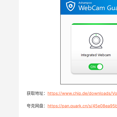
获取地址：
https://www.chip.de/downloads/
夸克网盘：
https://pan.quark.cn/s/45e08ea95