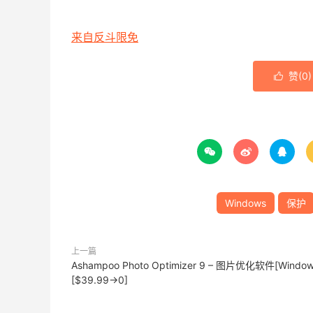
来自反斗限免
赞(
0
)




Windows
保护
上一篇
Ashampoo Photo Optimizer 9 – 图片优化软件[Window
[$39.99→0]