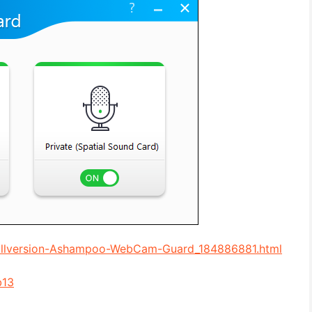
Vollversion-Ashampoo-WebCam-Guard_184886881.html
b13