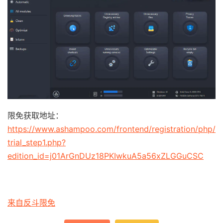
限免获取地址：
https://www.ashampoo.com/frontend/registration/php/
trial_step1.php?
edition_id=j01ArGnDUz18PKIwkuA5a56xZLGGuCSC
来自反斗限免