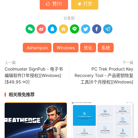
赞(
1
)
打赏


分享到








Ashampoo
Windows
优化
系统
上一篇
下一篇
Coolmuster SignPub - 电子书
PC Trek Product Key
编辑软件[1年授权][Windows]
Recovery Tool - 产品密钥恢复
[$49.95→0]
工具[6个月授权][Windows]
相关限免推荐