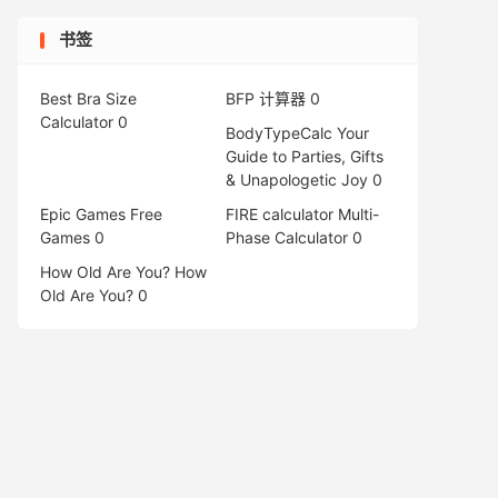
书签
Best Bra Size
BFP 计算器
0
Calculator
0
BodyTypeCalc
Your
Guide to Parties, Gifts
& Unapologetic Joy 0
Epic Games Free
FIRE calculator
Multi-
Games
0
Phase Calculator 0
How Old Are You?
How
Old Are You? 0