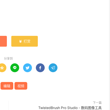
打赏

分享到





编辑
视频
下一篇
TwistedBrush Pro Studio - 数码图像工具