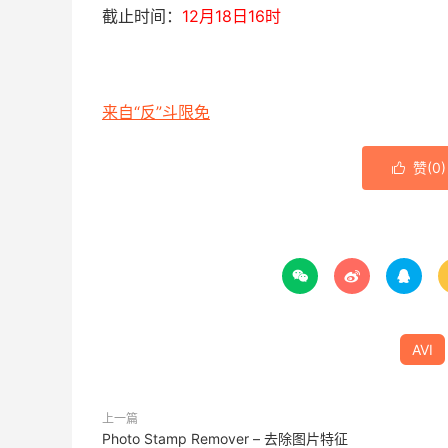
截止时间：
12月18日16时
来自“反”斗限免
赞(
0
)




AVI
上一篇
Photo Stamp Remover – 去除图片特征